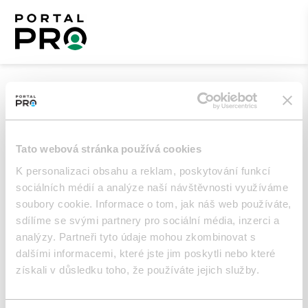
Vytvořit novou žádost
Umístění
*
Tato webová stránka používá cookies
K personalizaci obsahu a reklam, poskytování funkcí
sociálních médií a analýze naší návštěvnosti využíváme
soubory cookie. Informace o tom, jak náš web používáte,
Popis
*
sdílíme se svými partnery pro sociální média, inzerci a
analýzy. Partneři tyto údaje mohou zkombinovat s
dalšími informacemi, které jste jim poskytli nebo které
získali v důsledku toho, že používáte jejich služby.