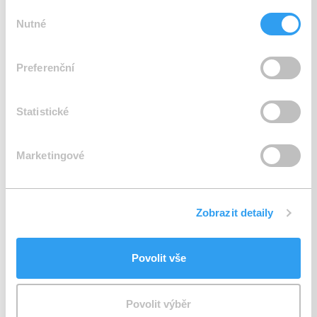
Výběr
Nutné
souhlasu
Fotografie (volitelné)
Preferenční
Statistické
Fotografie (nepovinné)
Přetáhněte sem soubory nebo kliknutím vyberte
Marketingové
Telefonní číslo
*
Zobrazit detaily
Povolit vše
Jsem zástupce společnosti
Povolit výběr