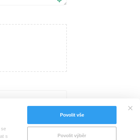
Povolit vše
 se
Povolit výběr
at s