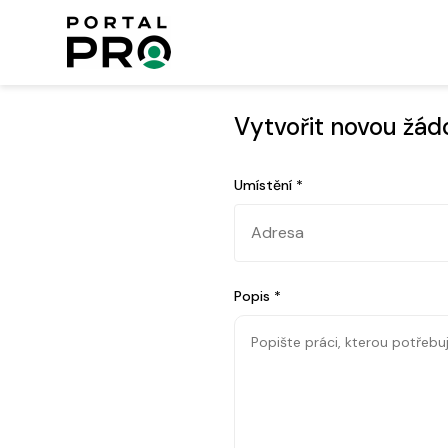
Vytvořit novou žád
Umístění
*
Popis
*