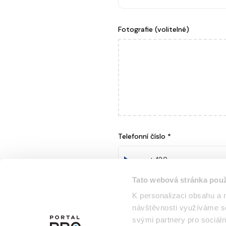
Fotografie (volitelné)
Telefonní číslo
*
Tato webová stránka použ
K personalizaci obsahu a 
Jsem zástupce společno
návštěvnosti využíváme so
svými partnery pro sociáln