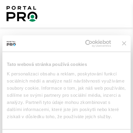
Vytvořit novou žádost
Umístění
*
Tato webová stránka používá cookies
K personalizaci obsahu a reklam, poskytování funkcí
sociálních médií a analýze naší návštěvnosti využíváme
soubory cookie. Informace o tom, jak náš web používáte,
Popis
*
sdílíme se svými partnery pro sociální média, inzerci a
analýzy. Partneři tyto údaje mohou zkombinovat s
dalšími informacemi, které jste jim poskytli nebo které
získali v důsledku toho, že používáte jejich služby.