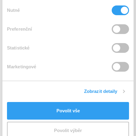
Výběr
Nutné
souhlasu
Fotografie (volitelné)
Preferenční
Statistické
Fotografie (nepovinné)
Přetáhněte sem soubory nebo kliknutím vyberte
Marketingové
Telefonní číslo
*
Zobrazit detaily
Povolit vše
Jsem zástupce společnosti
Povolit výběr