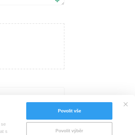
Povolit vše
 se
Povolit výběr
at s