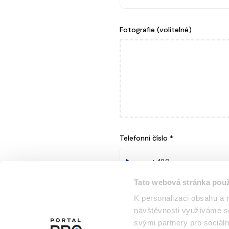
Fotografie (volitelné)
Telefonní číslo
*
Tato webová stránka použ
K personalizaci obsahu a 
Jsem zástupce společno
návštěvnosti využíváme so
svými partnery pro sociáln