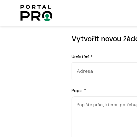
Vytvořit novou žád
Umístění
*
Popis
*