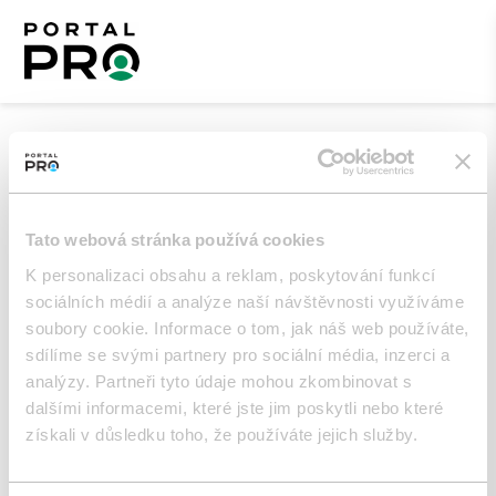
Vytvořit novou žádost
Umístění
*
Tato webová stránka používá cookies
K personalizaci obsahu a reklam, poskytování funkcí
sociálních médií a analýze naší návštěvnosti využíváme
soubory cookie. Informace o tom, jak náš web používáte,
Popis
*
sdílíme se svými partnery pro sociální média, inzerci a
analýzy. Partneři tyto údaje mohou zkombinovat s
dalšími informacemi, které jste jim poskytli nebo které
získali v důsledku toho, že používáte jejich služby.