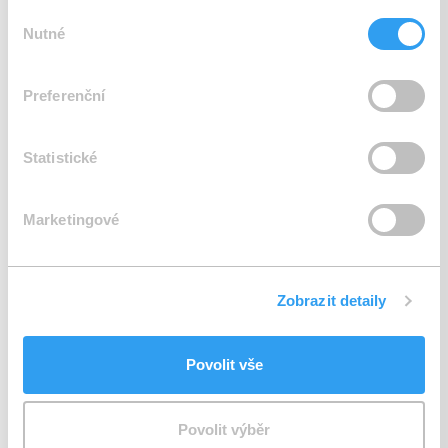
Výběr
Nutné
souhlasu
Fotografie (volitelné)
Preferenční
Statistické
Fotografie (nepovinné)
Přetáhněte sem soubory nebo kliknutím vyberte
Marketingové
Telefonní číslo
*
Zobrazit detaily
Povolit vše
Jsem zástupce společnosti
Povolit výběr